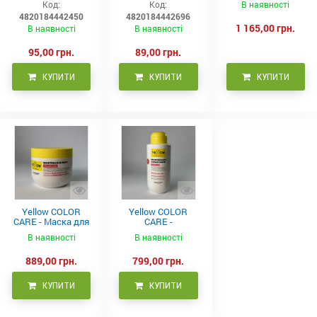
Код:
Код:
В наявності
20мл
ночей), 20мл
волосся 300 мл
4820184442450
4820184442696
1 165,00 грн.
В наявності
В наявності
95,00 грн.
89,00 грн.
КУПИТИ
КУПИТИ
КУПИТИ
Yellow COLOR
Yellow COLOR
CARE - Маска для
CARE -
фарбованого
Кондиціонер для
В наявності
В наявності
волосся, 500 мл
фарбованого
волосся 500 мл
889,00 грн.
799,00 грн.
КУПИТИ
КУПИТИ