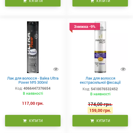
КУПИТИ
КУПИТИ
Знижка -9%
Лак для волосся - Balea Ultra
Лак для волосся
Power №5 300ml
екстрасильної фіксації
Pantene Pro-V Volumen pur Hair
Код:
4066447376654
Код:
5410076532452
Spray 250 ml
В наявності
В наявності
117,00 грн.
174,00 грн.
159,00 грн.
КУПИТИ
КУПИТИ