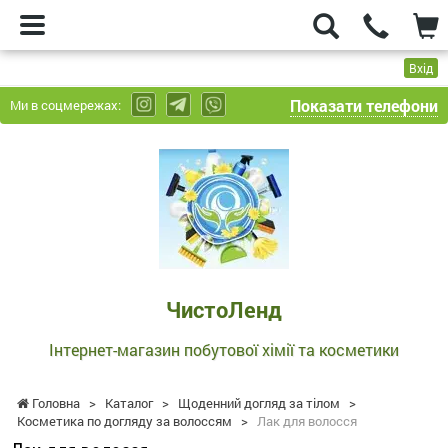
Вхід
Показати телефони
Ми в соцмережах:
ЧистоЛенд
-
Інтернет-
магазин
побутової
хімії
та
ЧистоЛенд
косметики
Інтернет-магазин побутової хімії та косметики
Головна
>
Каталог
>
Щоденний догляд за тілом
>
Косметика по догляду за волоссям
>
Лак для волосся