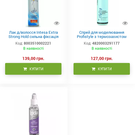
Лак д/волосся Intesa Extra
Спрей для моделювання
Strong Hold сильна фіксація
Profistyle з термозахистом
(екстр. кроп. та пантенолу),
250 мл
Код:
8003510002221
Код:
4820003291177
300мл
В наявності
В наявності
139,00 грн.
127,00 грн.
КУПИТИ
КУПИТИ