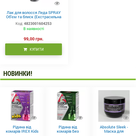
Лак для волосся Леда SPRAY
Об'єм та блиск (Екстрасильна
фіксація) 4, 160 мл
Код:
4823001604253
В наявності
99,00 грн.
КУПИТИ
НОВИНКИ!
Рідина від
Рідина від
Absolute Sleek -
комарів IREX Kids
комарів Без
Маска для
д/дітей (30 ночей),
запаху IREX (30
неслухняного