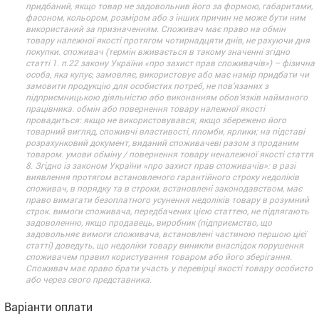
придбаний, якщо товар не задовольнив його за формою, габаритами,
фасоном, кольором, розміром або з інших причин не може бути ним
використаний за призначенням. Споживач має право на обмін
товару належної якості протягом чотирнадцяти днів, не рахуючи дня
покупки. споживач (термін вживається в такому значенні згідно
статті 1. п.22 закону України «про захист прав споживачів») – фізична
особа, яка купує, замовляє, використовує або має намір придбати чи
замовити продукцію для особистих потреб, не пов’язаних з
підприємницькою діяльністю або виконанням обов’язків найманого
працівника. обмін або повернення товару належної якості
провадиться: якщо не використовувався; якщо збережено його
товарний вигляд, споживчі властивості, пломби, ярлики; на підставі
розрахунковий документ, виданий споживачеві разом з проданим
товаром. умови обміну / повернення товару неналежної якості стаття
8. Згідно із законом України «про захист прав споживачів»: в разі
виявлення протягом встановленого гарантійного строку недоліків
споживач, в порядку та в строки, встановлені законодавством, має
право вимагати безоплатного усунення недоліків товару в розумний
строк. вимоги споживача, передбачених цією статтею, не підлягають
задоволенню, якщо продавець, виробник (підприємство, що
задовольняє вимоги споживача, встановлені частиною першою цієї
статті) доведуть, що недоліки товару виникли внаслідок порушення
споживачем правил користування товаром або його зберігання.
Споживач має право брати участь у перевірці якості товару особисто
або через свого представника.
Варіанти оплати