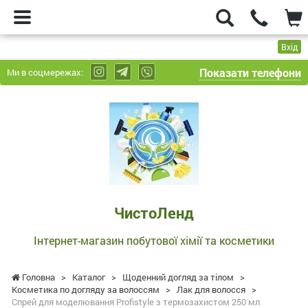
Вхід
Показати телефони
Ми в соцмережах:
ЧистоЛенд
-
Інтернет-
магазин
побутової
хімії
та
ЧистоЛенд
косметики
Інтернет-магазин побутової хімії та косметики
Головна
>
Каталог
>
Щоденний догляд за тілом
>
Косметика по догляду за волоссям
>
Лак для волосся
>
Спрей для моделювання Profistyle з термозахистом 250 мл