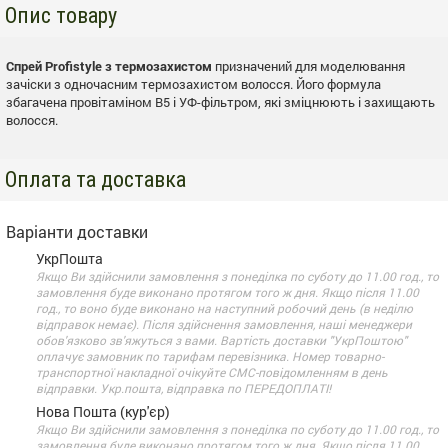
Опис товару
Спрей Profistyle з термозахистом
призначений для моделювання
зачіски з одночасним термозахистом волосся. Його формула
збагачена провітаміном В5 і УФ-фільтром, які зміцнюють і захищають
волосся.
Оплата та доставка
Варіанти доставки
УкрПошта
Якщо Ви здійснили замовлення з понеділка по суботу до 11.00 год., то
замовлення буде виконано протягом того ж дня. Якщо після 11.00
год., то воно буде виконано на наступний робочий день (в неділю
відправок немає). Після здійснення замовлення, наші менеджери
обов'язково зв'яжуться з вами. Вартість доставки "УкрПоштою"
оплачує замовник по тарифам перевізника. Номер товарно-
транспортної накладної очікуйте СМС-повідомленням в день
відправки. Укр.пошта, відправка по ПЕРЕДОПЛАТІ!
Нова Пошта (кур'єр)
Якщо Ви здійснили замовлення з понеділка по суботу до 11.00 год., то
замовлення буде виконано протягом того ж дня. Якщо після 11.00