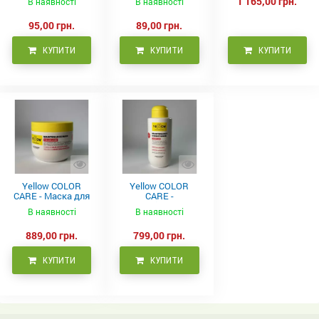
1 165,00 грн.
В наявності
В наявності
95,00 грн.
89,00 грн.
КУПИТИ
КУПИТИ
КУПИТИ
Yellow COLOR
Yellow COLOR
CARE - Маска для
CARE -
фарбованого
Кондиціонер для
В наявності
В наявності
волосся, 500 мл
фарбованого
волосся 500 мл
889,00 грн.
799,00 грн.
КУПИТИ
КУПИТИ