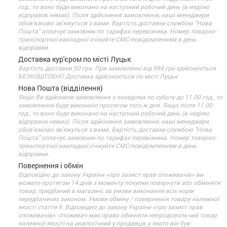
год., то воно буде виконано на наступний робочий день (в неділю
відправок немає). Після здійснення замовлення, наші менеджери
обов'язково зв'яжуться з вами. Вартість доставки службою "Нова
Пошта" оплачує замовник по тарифах перевізника. Номер товарно-
транспортної накладної очікуйте СМС-повідомленням в день
відправки.
Доставка кур'єром по місті Луцьк
Вартість доставки 50 грн. При замовленні від 999 грн здійснюється
БЕЗКОШТОВНО Доставка здійснюється по місті Луцьк
Нова Пошта (відділення)
Якщо Ви здійснили замовлення з понеділка по суботу до 11.00 год., то
замовлення буде виконано протягом того ж дня. Якщо після 11.00
год., то воно буде виконано на наступний робочий день (в неділю
відправок немає). Після здійснення замовлення, наші менеджери
обов'язково зв'яжуться з вами. Вартість доставки службою "Нова
Пошта" оплачує замовник по тарифах перевізника. Номер товарно-
транспортної накладної очікуйте СМС-повідомленням в день
відправки.
Повернення і обмін
Відповідно до закону України «про захист прав споживачів» ви
можете протягом 14 днів з моменту покупки повернути або обміняти
товар, придбаний в магазині, за умови виконання всіх норм
передбачених законом. Умови обміну / повернення товару належної
якості стаття 9. Відповідно до закону України «про захист прав
споживачів»: споживач має право обміняти непродовольчий товар
належної якості на аналогічний у продавця, у якого він був