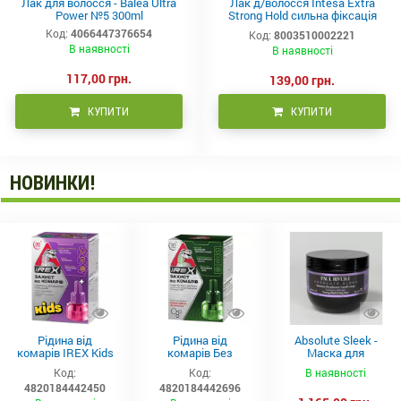
Лак для волосся - Balea Ultra
Лак д/волосся Intesa Extra
Power №5 300ml
Strong Hold сильна фіксація
(екстр. кроп. та пантенолу),
Код:
4066447376654
Код:
8003510002221
300мл
В наявності
В наявності
117,00 грн.
139,00 грн.
КУПИТИ
КУПИТИ
НОВИНКИ!
Рідина від
Рідина від
Absolute Sleek -
комарів IREX Kids
комарів Без
Маска для
д/дітей (30 ночей),
запаху IREX (30
неслухняного
Код:
Код:
В наявності
20мл
ночей), 20мл
волосся 300 мл
4820184442450
4820184442696