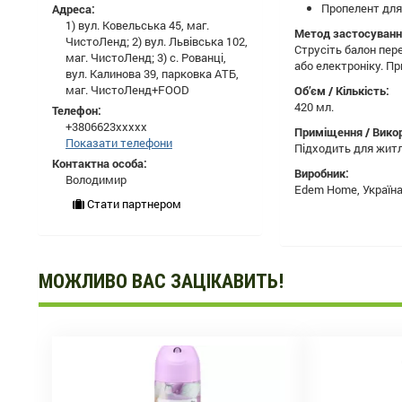
Пропелент для
Адреса:
1) вул. Ковельська 45, маг.
Метод застосуванн
ЧистоЛенд; 2) вул. Львівська 102,
Струсіть балон пер
маг. ЧистоЛенд; 3) с. Рованці,
або електроніку. П
вул. Калинова 39, парковка АТБ,
маг. ЧистоЛенд+FOOD
Об’єм / Кількість:
420 мл.
Телефон:
+3806623xxxxx
Приміщення / Вико
Показати телефони
Підходить для житло
Контактна особа:
Виробник:
Володимир
Edem Home, Україна
Стати партнером
МОЖЛИВО ВАС ЗАЦІКАВИТЬ!