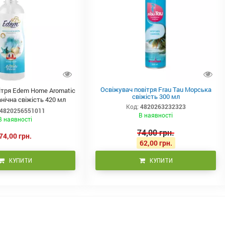
Освіжувач повітря Frau Tau Морська
ітря Edem Home Aromatic
свіжість 300 мл
нічна свіжість 420 мл
Код:
4820263232323
4820256551011
В наявності
В наявності
74,00 грн.
74,00 грн.
62,00 грн.
КУПИТИ
КУПИТИ