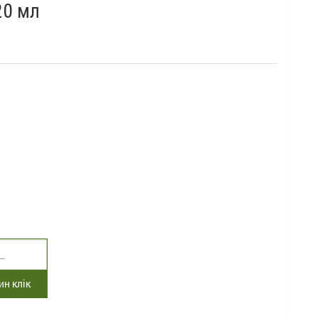
20 мл
н клік