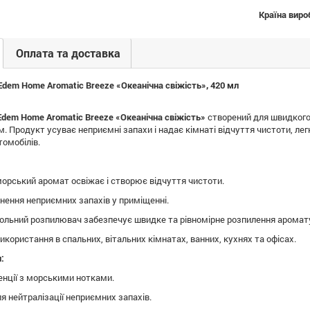
Країна виро
Оплата та доставка
Edem Home Aromatic Breeze «Океанічна свіжість», 420 мл
Edem Home Aromatic Breeze «Океанічна свіжість»
створений для швидкого
 Продукт усуває неприємні запахи і надає кімнаті відчуття чистоти, легк
томобілів.
орський аромат освіжає і створює відчуття чистоти.
нення неприємних запахів у приміщенні.
ольний розпилювач забезпечує швидке та рівномірне розпилення аромат
икористання в спальних, вітальних кімнатах, ванних, кухнях та офісах.
:
енції з морськими нотками.
я нейтралізації неприємних запахів.