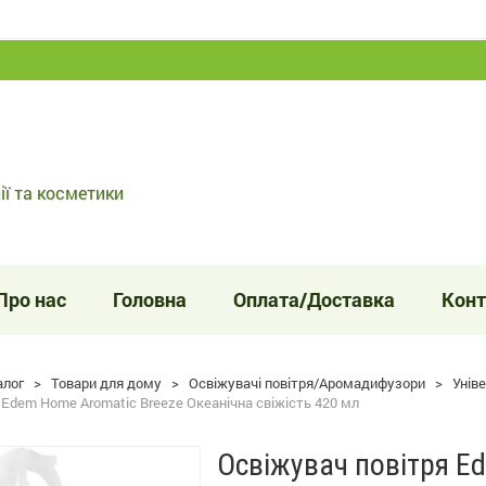
ії та косметики
Про нас
Головна
Оплата/Доставка
Конт
алог
>
Товари для дому
>
Освіжувачі повітря/Аромадифузори
>
Унів
 Edem Home Aromatic Breeze Океанічна свіжість 420 мл
Освіжувач повітря E