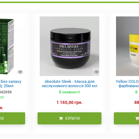
в Без запаху
Absolute Sleek - Маска для
Yellow COLO
), 20мл
неслухняного волосся 300 мл
фарбованог
442696
В наявності
В 
сті
1 165,00 грн.
88
н.
ТИ
КУПИТИ