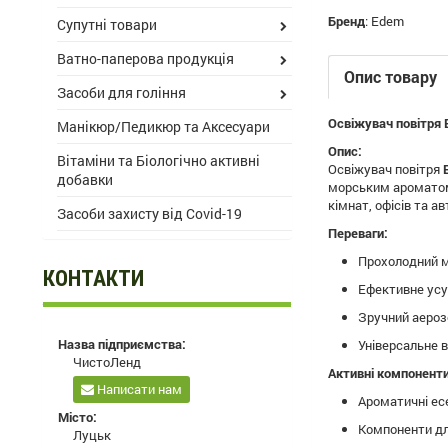
Бренд
:
Edem
Супутні товари
Ватно-паперова продукція
Опис товару
Засоби для гоління
Освіжувач повітря 
Манікюр/Педикюр та Аксесуари
Опис:
Вітаміни та Біологічно активні
Освіжувач повітря
добавки
морським ароматом.
кімнат, офісів та ав
Засоби захисту від Covid-19
Переваги:
Прохолодний м
КОНТАКТИ
Ефективне усу
Зручний аероз
Назва підприємства:
Універсальне в
ЧистоЛенд
Активні компоненти
Написати нам
Ароматичні ес
Місто:
Компоненти дл
Луцьк