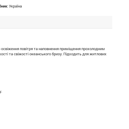
бник
:
Україна
 освіження повітря та наповнення приміщення прохолодним
ості та свіжості океанського бризу. Підходить для житлових
у.