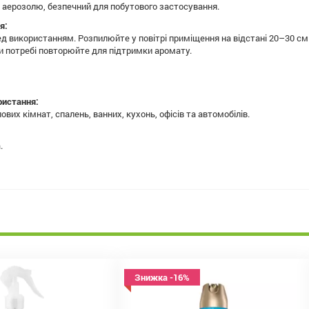
 аерозолю, безпечний для побутового застосування.
я:
ед використанням. Розпилюйте у повітрі приміщення на відстані 20–30 см
ри потребі повторюйте для підтримки аромату.
ристання:
вих кімнат, спалень, ванних, кухонь, офісів та автомобілів.
.
Знижка -16%