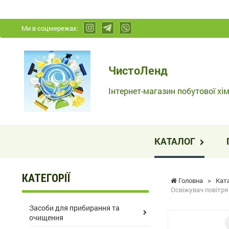
Ми в соцмережах:
ЧистоЛенд
ЧистоЛенд
-
Інтернет-
Інтернет-магазин побутової хім
магазин
побутової
хімії
КАТАЛОГ
та
косметики
КАТЕГОРІЇ
Головна
>
Кат
Освіжувач повітря
Засоби для прибирання та
очищення