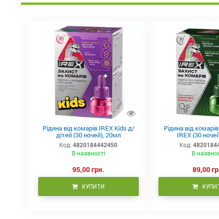
Рідина від комарів IREX Kids д/
Рідина від комарі
дітей (30 ночей), 20мл
IREX (30 ночей
Код:
4820184442450
Код:
4820184
В наявності
В наявно
95,00 грн.
89,00 гр
КУПИТИ
КУПИ