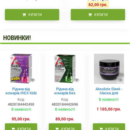
62,00 грн.
КУПИТИ
КУПИТИ
НОВИНКИ!
Рідина від
Рідина від
Absolute Sleek -
комарів IREX Kids
комарів Без
Маска для
д/дітей (30 ночей),
запаху IREX (30
неслухняного
Код:
Код:
В наявності
20мл
ночей), 20мл
волосся 300 мл
4820184442450
4820184442696
1 165,00 грн.
В наявності
В наявності
95,00 грн.
89,00 грн.
КУПИТИ
КУПИТИ
КУПИТИ