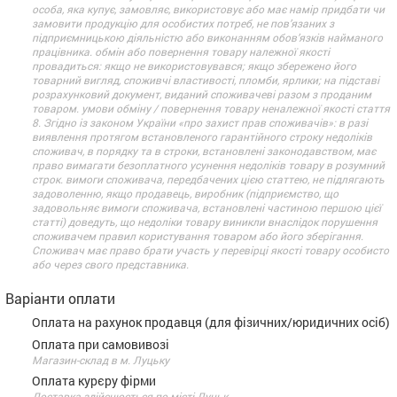
особа, яка купує, замовляє, використовує або має намір придбати чи
замовити продукцію для особистих потреб, не пов’язаних з
підприємницькою діяльністю або виконанням обов’язків найманого
працівника. обмін або повернення товару належної якості
провадиться: якщо не використовувався; якщо збережено його
товарний вигляд, споживчі властивості, пломби, ярлики; на підставі
розрахунковий документ, виданий споживачеві разом з проданим
товаром. умови обміну / повернення товару неналежної якості стаття
8. Згідно із законом України «про захист прав споживачів»: в разі
виявлення протягом встановленого гарантійного строку недоліків
споживач, в порядку та в строки, встановлені законодавством, має
право вимагати безоплатного усунення недоліків товару в розумний
строк. вимоги споживача, передбачених цією статтею, не підлягають
задоволенню, якщо продавець, виробник (підприємство, що
задовольняє вимоги споживача, встановлені частиною першою цієї
статті) доведуть, що недоліки товару виникли внаслідок порушення
споживачем правил користування товаром або його зберігання.
Споживач має право брати участь у перевірці якості товару особисто
або через свого представника.
Варіанти оплати
Оплата на рахунок продавця (для фізичних/юридичних осіб)
Оплата при самовивозі
Магазин-склад в м. Луцьку
Оплата курєру фірми
Доставка здійснюється по місті Луцьк