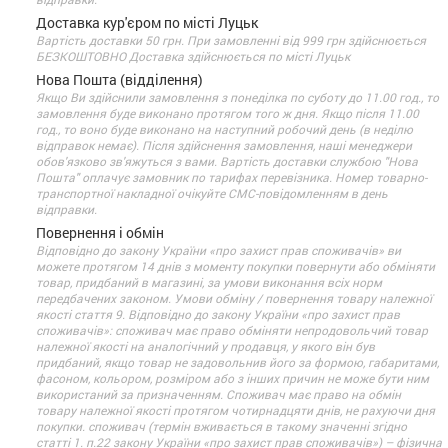
Доставка кур'єром по місті Луцьк
Вартість доставки 50 грн. При замовленні від 999 грн здійснюється
БЕЗКОШТОВНО Доставка здійснюється по місті Луцьк
Нова Пошта (відділення)
Якщо Ви здійснили замовлення з понеділка по суботу до 11.00 год., то
замовлення буде виконано протягом того ж дня. Якщо після 11.00
год., то воно буде виконано на наступний робочий день (в неділю
відправок немає). Після здійснення замовлення, наші менеджери
обов'язково зв'яжуться з вами. Вартість доставки службою "Нова
Пошта" оплачує замовник по тарифах перевізника. Номер товарно-
транспортної накладної очікуйте СМС-повідомленням в день
відправки.
Повернення і обмін
Відповідно до закону України «про захист прав споживачів» ви
можете протягом 14 днів з моменту покупки повернути або обміняти
товар, придбаний в магазині, за умови виконання всіх норм
передбачених законом. Умови обміну / повернення товару належної
якості стаття 9. Відповідно до закону України «про захист прав
споживачів»: споживач має право обміняти непродовольчий товар
належної якості на аналогічний у продавця, у якого він був
придбаний, якщо товар не задовольнив його за формою, габаритами,
фасоном, кольором, розміром або з інших причин не може бути ним
використаний за призначенням. Споживач має право на обмін
товару належної якості протягом чотирнадцяти днів, не рахуючи дня
покупки. споживач (термін вживається в такому значенні згідно
статті 1. п.22 закону України «про захист прав споживачів») – фізична