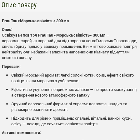
Опис товару
Frau Tau «Морська свіжість» 300 мл
Опис:
Освіжувач повітря
Frau Tau «Морська свіжість» 300 мл
—
аерозоль‑спрей, створений для відтворення легкої морської прохолоди,
хвиль і бризу прямо у вашому приміщенні. Він миттєво освіжає повітря,
нейтралізуючи небажані запахи та наповнюючи кімнату відчуттям
свіжості океану.
Переваги:
Свіжий морський аромат: легкі солоні нотки, бриз, ефект свіжого
повітря після морського узбережжя.
Ефективне усунення неприємних запахів — не просто маскування,
а створення нового атмосферного запаху.
Зручний аерозольний формат зі спреєм: дозволяє швидко та
рівномірно розпилити аромат.
Підходить для різних приміщень: спальні, вітальні, ванної, кухні,
офісу — всюди, де хочеться освіжити повітря.
Активні компоненти: