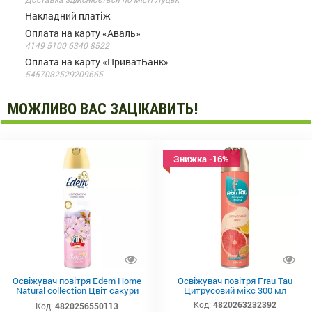
Накладний платіж
Оплата на карту «Аваль»
4149 5100 6340 8522
Оплата на карту «ПриватБанк»
5457082529209665
МОЖЛИВО ВАС ЗАЦІКАВИТЬ!
Знижка -16%
Освіжувач повітря Edem Home
Освіжувач повітря Frau Tau
Natural collection Цвіт сакури
Цитрусовий мікс 300 мл
300 мл
Код:
4820263232392
Код:
4820256550113