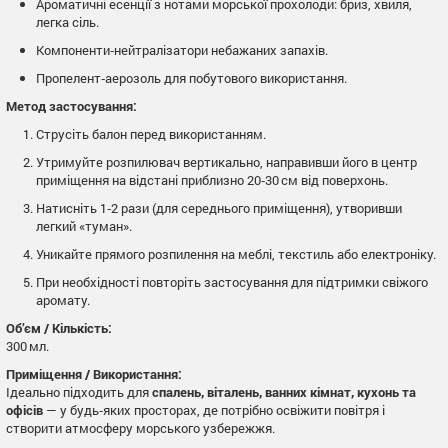
Ароматичні есенції з нотами морської прохолоди: бриз, хвиля,
легка сіль.
Компоненти‑нейтралізатори небажаних запахів.
Пропелент‑аерозоль для побутового використання.
Метод застосування:
Струсіть балон перед використанням.
Утримуйте розпилювач вертикально, направивши його в центр
приміщення на відстані приблизно 20‑30 см від поверхонь.
Натисніть 1‑2 рази (для середнього приміщення), утворивши
легкий «туман».
Уникайте прямого розпилення на меблі, текстиль або електроніку.
При необхідності повторіть застосування для підтримки свіжого
аромату.
Об’єм / Кількість:
300 мл.
Приміщення / Використання:
Ідеально підходить для
спалень, віталень, ванних кімнат, кухонь та
офісів
— у будь‑яких просторах, де потрібно освіжити повітря і
створити атмосферу морського узбережжя.