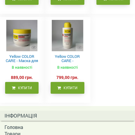
Yellow COLOR
Yellow COLOR
CARE - Маска для
CARE -
фарбованого
Кондиціонер для
В наявності
В наявності
волосся, 500 мл
фарбованого
волосся 500 мл
889,00 грн.
799,00 грн.
КУПИТИ
КУПИТИ
ІНФОРМАЦІЯ
Головна
Товари