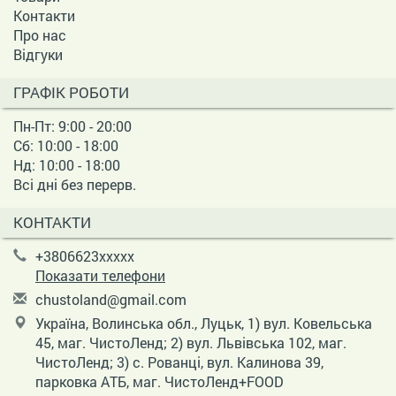
Контакти
Про нас
Відгуки
ГРАФІК РОБОТИ
Пн-Пт: 9:00 - 20:00
Сб: 10:00 - 18:00
Нд: 10:00 - 18:00
Всі дні без перерв.
КОНТАКТИ
+3806623xxxxx
Показати телефони
c
hus
tol
and
@gm
ail
.co
m
Україна, Волинська обл., Луцьк, 1) вул. Ковельська
45, маг. ЧистоЛенд; 2) вул. Львівська 102, маг.
ЧистоЛенд; 3) с. Рованці, вул. Калинова 39,
парковка АТБ, маг. ЧистоЛенд+FOOD