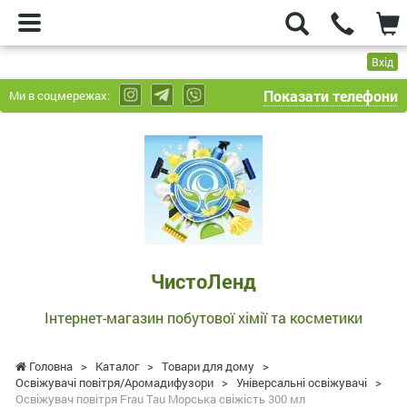
Вхід
Показати телефони
Ми в соцмережах:
ЧистоЛенд
-
Інтернет-
магазин
побутової
хімії
та
ЧистоЛенд
косметики
Інтернет-магазин побутової хімії та косметики
Головна
>
Каталог
>
Товари для дому
>
Освіжувачі повітря/Аромадифузори
>
Універсальні освіжувачі
>
Освіжувач повітря Frau Tau Морська свіжість 300 мл