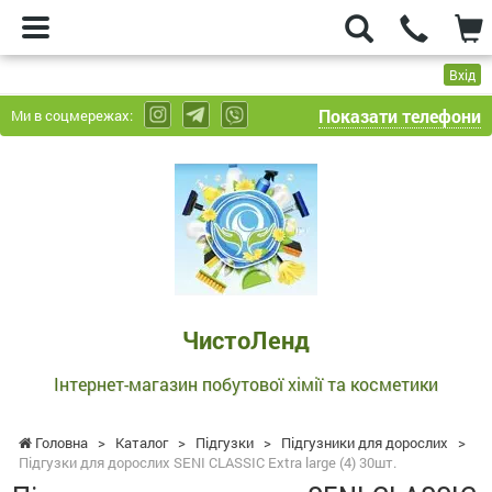
Вхід
Показати телефони
Ми в соцмережах:
ЧистоЛенд
-
Інтернет-
магазин
побутової
хімії
та
ЧистоЛенд
косметики
Інтернет-магазин побутової хімії та косметики
Головна
>
Каталог
>
Підгузки
>
Підгузники для дорослих
>
Підгузки для дорослих SENI CLASSIC Extra large (4) 30шт.