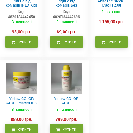
Рідина від
Рідина від
Absolute Sleek -
комарів IREX Kids
комарів Без
Маска для
д/дітей (30 ночей),
запаху IREX (30
неслухняного
Код:
Код:
В наявності
20мл
ночей), 20мл
волосся 300 мл
4820184442450
4820184442696
1 165,00 грн.
В наявності
В наявності
95,00 грн.
89,00 грн.
КУПИТИ
КУПИТИ
КУПИТИ
Yellow COLOR
Yellow COLOR
CARE - Маска для
CARE -
фарбованого
Кондиціонер для
В наявності
В наявності
волосся, 500 мл
фарбованого
волосся 500 мл
889,00 грн.
799,00 грн.
КУПИТИ
КУПИТИ