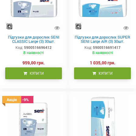
Підгузки для дорослих SENI
Підгузки для дорослих SUPER
CLASSIC Large (3) 30шт.
SENI Large AIR (3) 30шт.
Код:
5900516696412
Код:
5900516691417
В наявності
В наявності
959,00 грн.
1 035,00 грн.
КУПИТИ
КУПИТИ
Знижка -9%
Акція