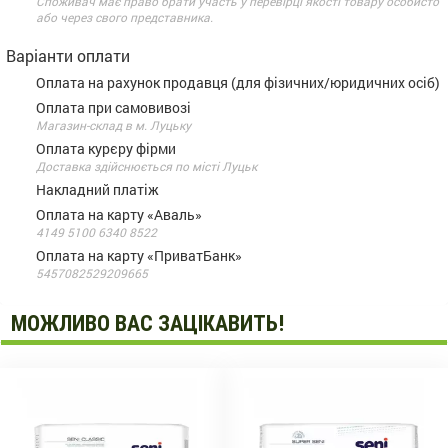
Споживач має право брати участь у перевірці якості товару особисто
або через свого представника.
Варіанти оплати
Оплата на рахунок продавця (для фізичних/юридичних осіб)
Оплата при самовивозі
Магазин-склад в м. Луцьку
Оплата курєру фірми
Доставка здійснюється по місті Луцьк
Накладний платіж
Оплата на карту «Аваль»
4149 5100 6340 8522
Оплата на карту «ПриватБанк»
5457082529209665
МОЖЛИВО ВАС ЗАЦІКАВИТЬ!