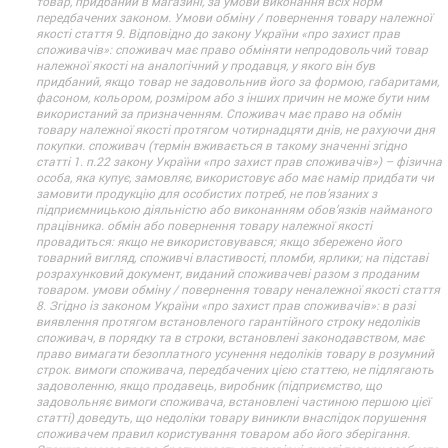
товар, придбаний в магазині, за умови виконання всіх норм
передбачених законом. Умови обміну / повернення товару належної
якості стаття 9. Відповідно до закону України «про захист прав
споживачів»: споживач має право обміняти непродовольчий товар
належної якості на аналогічний у продавця, у якого він був
придбаний, якщо товар не задовольнив його за формою, габаритами,
фасоном, кольором, розміром або з інших причин не може бути ним
використаний за призначенням. Споживач має право на обмін
товару належної якості протягом чотирнадцяти днів, не рахуючи дня
покупки. споживач (термін вживається в такому значенні згідно
статті 1. п.22 закону України «про захист прав споживачів») – фізична
особа, яка купує, замовляє, використовує або має намір придбати чи
замовити продукцію для особистих потреб, не пов’язаних з
підприємницькою діяльністю або виконанням обов’язків найманого
працівника. обмін або повернення товару належної якості
провадиться: якщо не використовувався; якщо збережено його
товарний вигляд, споживчі властивості, пломби, ярлики; на підставі
розрахунковий документ, виданий споживачеві разом з проданим
товаром. умови обміну / повернення товару неналежної якості стаття
8. Згідно із законом України «про захист прав споживачів»: в разі
виявлення протягом встановленого гарантійного строку недоліків
споживач, в порядку та в строки, встановлені законодавством, має
право вимагати безоплатного усунення недоліків товару в розумний
строк. вимоги споживача, передбачених цією статтею, не підлягають
задоволенню, якщо продавець, виробник (підприємство, що
задовольняє вимоги споживача, встановлені частиною першою цієї
статті) доведуть, що недоліки товару виникли внаслідок порушення
споживачем правил користування товаром або його зберігання.