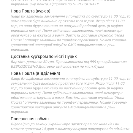
відправки. Укр.пошта, відправка по ПЕРЕДОПЛАТІ!
Нова Пошта (кур'єр)
Якщо Ви здійснили замовлення з понеділка по суботу до 11.00 год., то
замовлення буде виконано протягом того ж дня. Якщо після 11.00
год., то воно буде виконано на наступний робочий день (в неділю
відправок немає). Після здійснення замовлення, наші менеджери
обов'язково зв'яжуться з вами. Вартість доставки службою "Нова
Пошта" оплачує замовник по тарифах перевізника. Номер товарно-
транспортної накладної очікуйте СМС-повідомленням в день
відправки.
Доставка кур'єром по місті Луцьк
Вартість доставки 50 грн. При замовленні від 999 грн здійснюється
БЕЗКОШТОВНО Доставка здійснюється по місті Луцьк
Нова Пошта (відділення)
Якщо Ви здійснили замовлення з понеділка по суботу до 11.00 год., то
замовлення буде виконано протягом того ж дня. Якщо після 11.00
год., то воно буде виконано на наступний робочий день (в неділю
відправок немає). Після здійснення замовлення, наші менеджери
обов'язково зв'яжуться з вами. Вартість доставки службою "Нова
Пошта" оплачує замовник по тарифах перевізника. Номер товарно-
транспортної накладної очікуйте СМС-повідомленням в день
відправки.
Повернення і обмін
Відповідно до закону України «про захист прав споживачів» ви
можете протягом 14 днів з моменту покупки повернути або обміняти