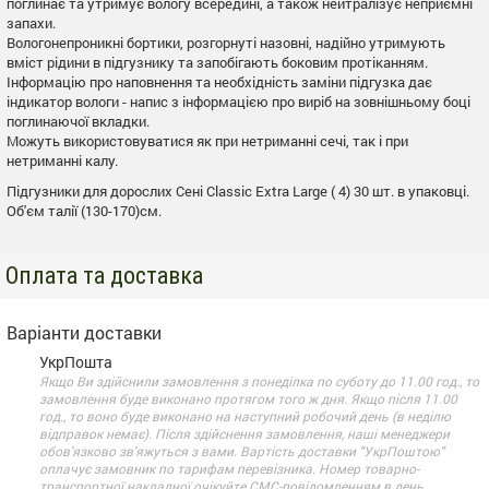
поглинає та утримує вологу всередині, а також нейтралізує неприємні
запахи.
Вологонепроникні бортики, розгорнуті назовні, надійно утримують
вміст рідини в підгузнику та запобігають боковим протіканням.
Інформацію про наповнення та необхідність заміни підгузка дає
індикатор вологи - напис з інформацією про виріб на зовнішньому боці
поглинаючої вкладки.
Можуть використовуватися як при нетриманні сечі, так і при
нетриманні калу.
Підгузники для дорослих Сені Classic Extra Large ( 4) 30 шт. в упаковці.
Об'єм талії (130-170)см.
Оплата та доставка
Варіанти доставки
УкрПошта
Якщо Ви здійснили замовлення з понеділка по суботу до 11.00 год., то
замовлення буде виконано протягом того ж дня. Якщо після 11.00
год., то воно буде виконано на наступний робочий день (в неділю
відправок немає). Після здійснення замовлення, наші менеджери
обов'язково зв'яжуться з вами. Вартість доставки "УкрПоштою"
оплачує замовник по тарифам перевізника. Номер товарно-
транспортної накладної очікуйте СМС-повідомленням в день