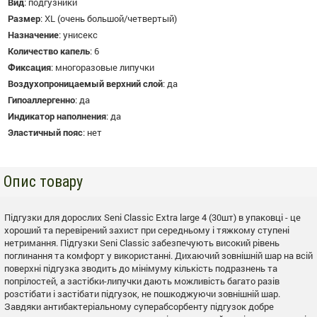
Вид
:
подгузники
Размер
:
XL (очень большой/четвертый)
Назначение
:
унисекс
Количество капель
:
6
Фиксация
:
многоразовые липучки
Воздухопроницаемый верхний слой
:
да
Гипоаллергенно
:
да
Индикатор наполнения
:
да
Эластичный пояс
:
нет
Опис товару
Підгузки для дорослих Seni Classic Extra large 4 (30шт) в упаковці - це
хороший та перевірений захист при середньому і тяжкому ступені
нетримання. Підгузки Seni Classic забезпечують високий рівень
поглинання та комфорт у використанні. Дихаючий зовнішній шар на всій
поверхні підгузка зводить до мінімуму кількість подразнень та
попрілостей, а застібки-липучки дають можливість багато разів
розстібати і застібати підгузок, не пошкоджуючи зовнішній шар.
Завдяки антибактеріальному суперабсорбенту підгузок добре